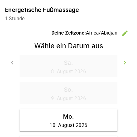
Energetische Fußmassage
1 Stunde
Z
Deine Zeitzone:
Africa/Abidjan
edit
Wähle ein Datum aus
Sa.
Zurück
W
keyboard_arrow_left
keyboard_arrow_right
8. August 2026
So.
9. August 2026
Mo.
10. August 2026