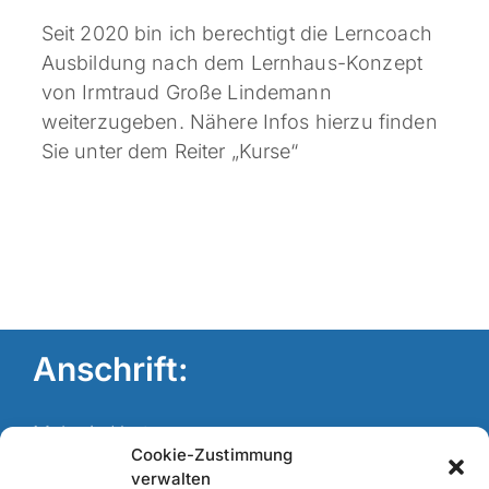
Seit 2020 bin ich berechtigt die Lerncoach
Ausbildung nach dem Lernhaus-Konzept
von Irmtraud Große Lindemann
weiterzugeben. Nähere Infos hierzu finden
Sie unter dem Reiter „Kurse“
Anschrift:
Melanie Hartmann
Cookie-Zustimmung
Kinesiologin BK DGAK zertifiziert
verwalten