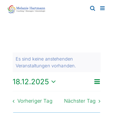
Zum
Inhalt
springen
Es sind keine anstehenden
Veranstaltungen vorhanden.
Veran
18.12.2025
Verans
Tag
Suche
Ansic
Datum
Suche
Navig
wählen.
Vorheriger Tag
Nächster Tag
und
Ansich